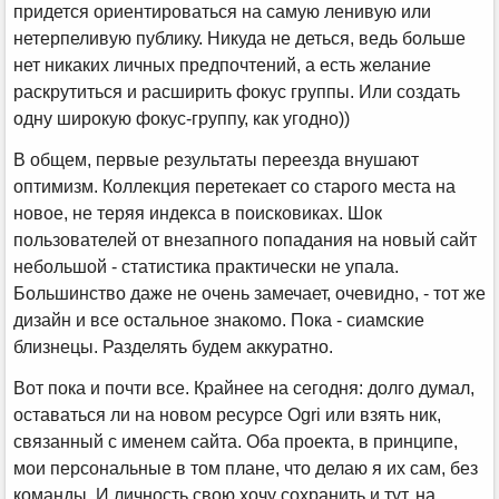
придется ориентироваться на самую ленивую или
нетерпеливую публику. Никуда не деться, ведь больше
нет никаких личных предпочтений, а есть желание
раскрутиться и расширить фокус группы. Или создать
одну широкую фокус-группу, как угодно))
В общем, первые результаты переезда внушают
оптимизм. Коллекция перетекает со старого места на
новое, не теряя индекса в поисковиках. Шок
пользователей от внезапного попадания на новый сайт
небольшой - статистика практически не упала.
Большинство даже не очень замечает, очевидно, - тот же
дизайн и все остальное знакомо. Пока - сиамские
близнецы. Разделять будем аккуратно.
Вот пока и почти все. Крайнее на сегодня: долго думал,
оставаться ли на новом ресурсе Ogri или взять ник,
связанный с именем сайта. Оба проекта, в принципе,
мои персональные в том плане, что делаю я их сам, без
команды. И личность свою хочу сохранить и тут, на,