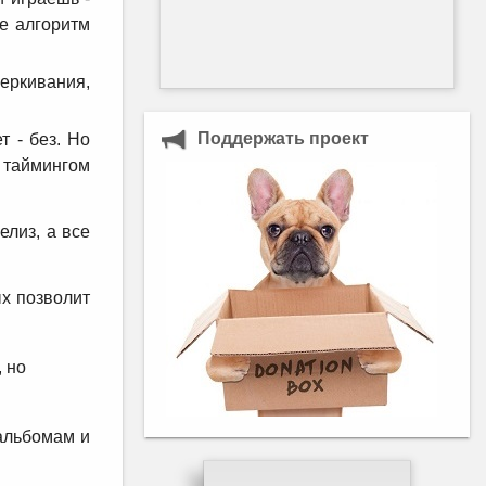
е алгоритм
еркивания,
Поддержать проект
т - без. Но
 таймингом
елиз, а все
ых позволит
 но
 альбомам и