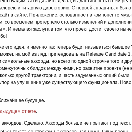
екто Вадим. Он и дизайн сделал, и адаптивность в нем реал
галерею и гитарную директорию. С первой справиться было 
 сайт в сайте. Приложение, основанное на компоненте муз
, со временем претерпело столько изменений и дополнений
м. И немалая заслуга в том, что проект достиг своего нын
бо!
же его идея, и именно так теперь будет называться бывшее 
 может, на мой взгляд, претендовать на Release Candidate 1
и символьные аккорды, но всего по одной строчке того и дру
ромежуточных билдов между ними, но развитие проекта (не 
олько другой траектории, и часть задуманных опций были
 упор на улучшение уже существующего функционала. Нов
 ближайшее будущее.
дыдущем отчете
.
 аккордов. Сделано. Аккорды больше не прыгают под текст.
стрОки текста со строками аккордов над ними. Одну поёшь 