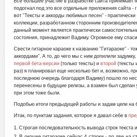
Все большее участие в разработке сайта принимает н
подогнал под это все отдельные приложения сайта - 
вот "Тексты и аккорды любимых песен" - практически
коллекции, разработанном сторонним производителем
данный момент является практически самостоятельны
состояния, принадлежит Вадиму. Огромное ему спаси
Свести гитарное караоке к названию "Гитараоке" - то
аккордами". А то, до чего мы с ним допилили задумку,
первой бета-версии
(только тексты) и
второй
(тексты 
раз) я планировал еще несколько бет и, возможно, п
последнюю очередь благодаря Вадиму) пошло по неск
перенесены в будущие релизы, а взамен был сделан
при этом тоже были.
Подобью итоги предыдущей работы и задам цели на
Итак, по пунктам задания, которое я давал себе в
пре
Строгая последовательность вывода строк текста и
В окошке гитараоке сейчас 4 строки - по две на 