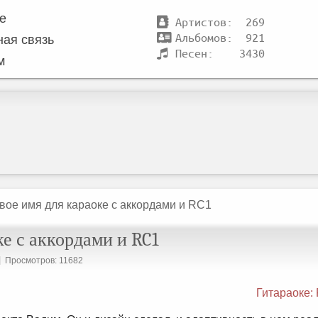
те
Артистов: 269
Альбомов: 921
ная связь
Песен: 3430
м
овое имя для караоке с аккордами и RC1
ке с аккордами и RC1
Просмотров: 11682
Гитараоке: