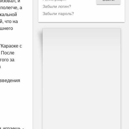
изовал, и
Забыли логин?
полегче, а
Забыли пароль?
ыкальной
, что на
ешнего
"Караоке с
. После
гого за
в
овведения
и играешь -