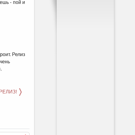
ешь - пой и
роит. Релиз
очень
.
 РЕЛИЗ!