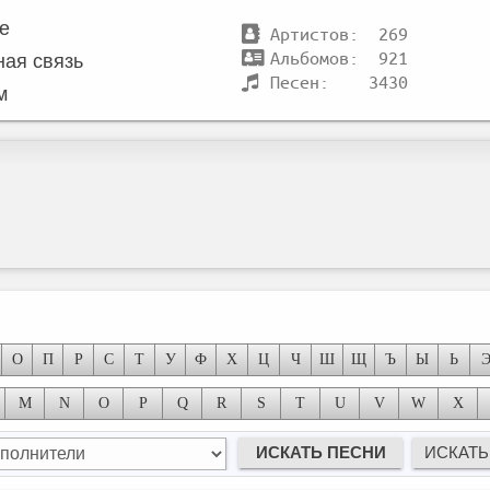
те
Артистов: 269
Альбомов: 921
ная связь
Песен: 3430
м
О
П
Р
С
Т
У
Ф
Х
Ц
Ч
Ш
Щ
Ъ
Ы
Ь
M
N
O
P
Q
R
S
T
U
V
W
X