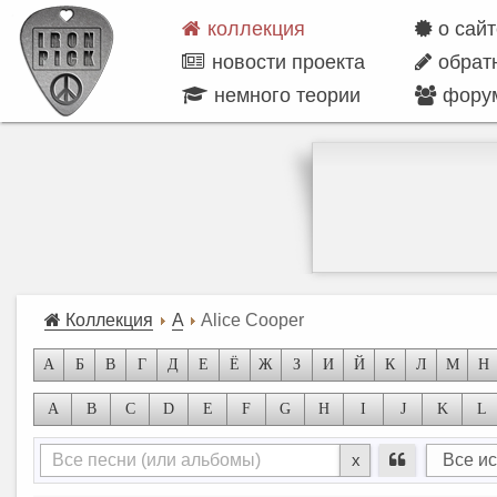
коллекция
о сай
новости проекта
обрат
немного теории
фору
Коллекция
A
Alice Cooper
А
Б
В
Г
Д
Е
Ё
Ж
З
И
Й
К
Л
М
Н
A
B
C
D
E
F
G
H
I
J
K
L
x