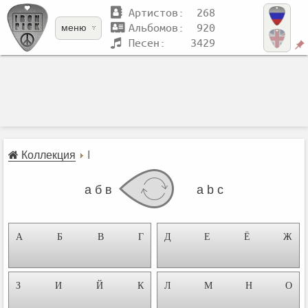
Артистов: 268
Альбомов: 920
меню
Песен: 3429
Коллекция
I
а б в
a b c
А
Б
В
Г
Д
Е
Ё
Ж
З
И
Й
К
Л
М
Н
О