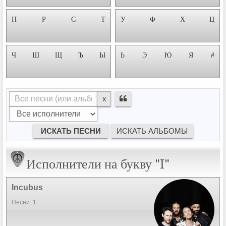
П
Р
С
Т
У
Ф
Х
Ц
Ч
Ш
Щ
Ъ
Ы
Ь
Э
Ю
Я
#
x
Исполнители на букву "I"
Incubus
Песни: 1