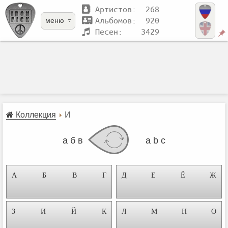
Артистов: 268
Альбомов: 920
меню
Песен: 3429
Коллекция
И
а б в
a b c
А
Б
В
Г
Д
Е
Ё
Ж
З
И
Й
К
Л
М
Н
О