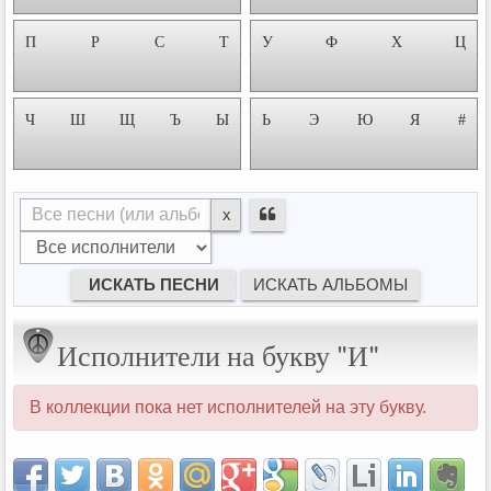
П
Р
С
Т
У
Ф
Х
Ц
Ч
Ш
Щ
Ъ
Ы
Ь
Э
Ю
Я
#
x
Исполнители на букву "И"
В коллекции пока нет исполнителей на эту букву.