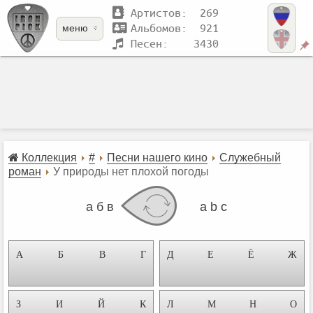
Артистов: 269
Альбомов: 921
меню
Песен: 3430
Коллекция
#
Песни нашего кино
Служебный
роман
У природы нет плохой погоды
а б в
a b c
А
Б
В
Г
Д
Е
Ё
Ж
З
И
Й
К
Л
М
Н
О