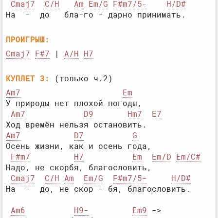
Cmaj7
C/H
Am
Em/G
F#m7/5-
H/D#
ПРОИГРЫШ:
Cmaj7
F#7
 | 
A/H
H7
КУПЛЕТ 3:
Am7
Em
У природы нет плохой погоды,

Am7
D9
Hm7
E7
Am7
D7
G
Осень жизни, как и осень года,

F#m7
H7
Em
Em/D
Em/C#
Надо, не скорбя, благословить,

Cmaj7
C/H
Am
Em/G
F#m7/5-
H/D#
Am6
H9-
Em9