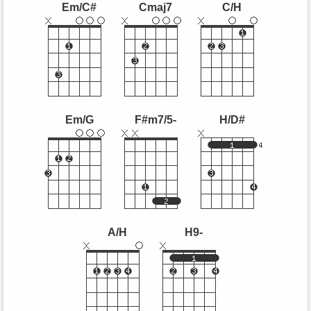
Em/C#
Cmaj7
C/H
Em/G
F#m7/5-
H/D#
A/H
H9-