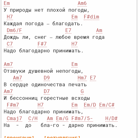
Em
Am6
У природы нет плохой погоды,

H7
Em
F#dim
Каждая погода – благодать.

Dm6/F
E7
Am
Дождь ли, снег – любое время года

C7
F#7
H7
Am7
Em
Отзвуки душевной непогоды,

Am7
D9
Hm7
E7
Am7
D7
G
И бессонниц горестные всходы

F#m7
H7
Em
Em/D
Em/C#
Надо благодарно принимать,

Cmaj7
C/H
Am
Em/G
F#m7/5-
H/D#