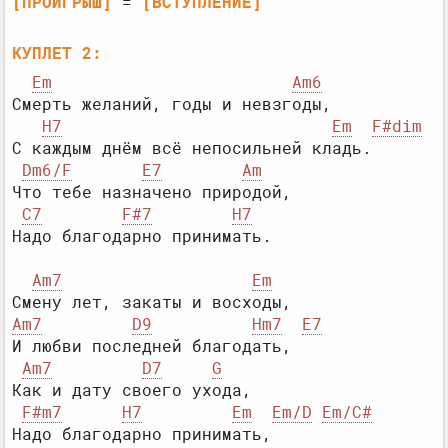
[ПРОИГРЫШ]
 = 
[ВСТУПЛЕНИЕ]
КУПЛЕТ 2:
Em
Am6
Смерть желаний, годы и невзгоды,

H7
Em
F#dim
С каждым днём всё непосильней кладь.

Dm6/F
E7
Am
Что тебе назначено природой,

C7
F#7
H7
Am7
Em
Am7
D9
Hm7
E7
И любви последней благодать,

Am7
D7
G
Как и дату своего ухода,

F#m7
H7
Em
Em/D
Em/C#
Надо благодарно принимать,
