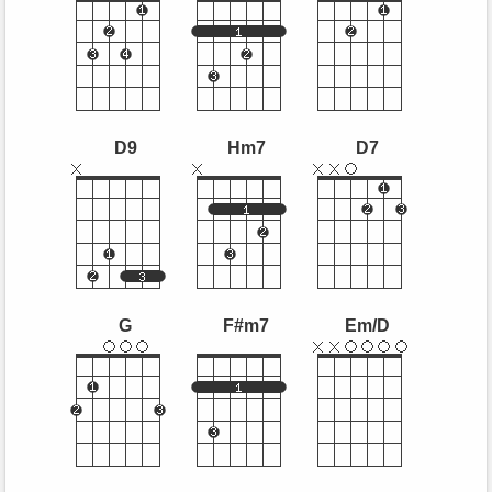
D9
Hm7
D7
G
F#m7
Em/D