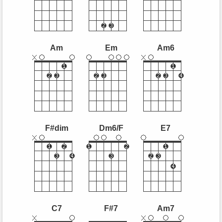
Am
Em
Am6
F#dim
Dm6/F
E7
C7
F#7
Am7