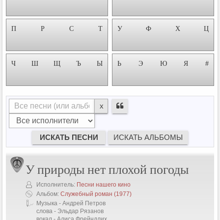
П
Р
С
Т
У
Ф
Х
Ц
Ч
Ш
Щ
Ъ
Ы
Ь
Э
Ю
Я
#
x
У природы нет плохой погоды
Исполнитель:
Песни нашего кино
Альбом:
Служебный роман
(1977)
Музыка - Андрей Петров
слова - Эльдар Рязанов
вокал - Алиса Фрейндлих