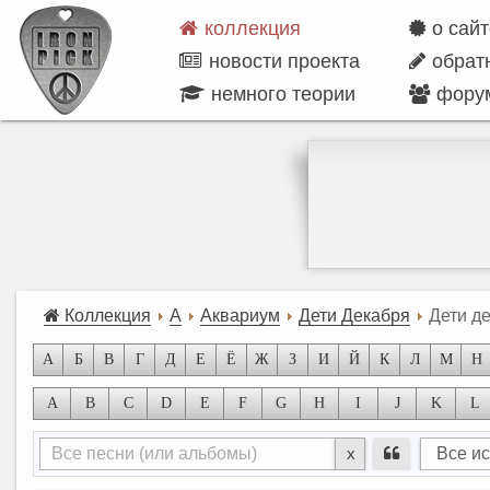
коллекция
о сай
новости проекта
обрат
немного теории
фору
Коллекция
А
Аквариум
Дети Декабря
Дети д
А
Б
В
Г
Д
Е
Ё
Ж
З
И
Й
К
Л
М
Н
A
B
C
D
E
F
G
H
I
J
K
L
x