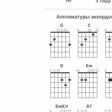
A#
3 ладу
Аппликатуры аккордо
G
C
D
Em
Em/C#
D7