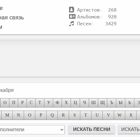
те
Артистов: 268
Альбомов: 920
ная связь
Песен: 3429
м
екабря
О
П
Р
С
Т
У
Ф
Х
Ц
Ч
Ш
Щ
Ъ
Ы
Ь
M
N
O
P
Q
R
S
T
U
V
W
X
Жажда
Сны о чем-то большем