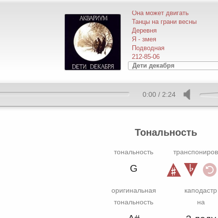
Кад Годдо
Она может двигать
Танцы на грани весны
Деревня
Я - змея
Подводная
212-85-06
Дети декабря
0:00
/
2:24
Тональность
тональность
транспониров
G
оригинальная
каподастр
тональность
на