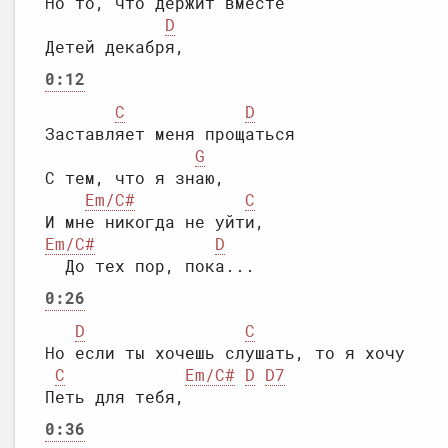
Но то, что держит вместе

D
0:12
C
D
Заставляет меня прощаться

G
С тем, что я знаю,

Em/C#
C
Em/C#
D
0:26
D
C
Но если ты хочешь слушать, то я хочу

C
Em/C#
D
D7
0:36