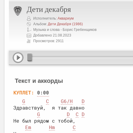
Дети декабря
Исполнитель:
Аквариум
Альбом:
Дети Декабря
(1986)
Музыка и слова - Борис Гребенщиков
Добавлено 21.08.2023
Просмотров: 2911
Текст и аккорды
КУПЛЕТ:
0:00
G
C
G6/H
D
Здравствуй,  я так давно

G
D
C
D
Не был рядом с тобой,

Em
Hm
C