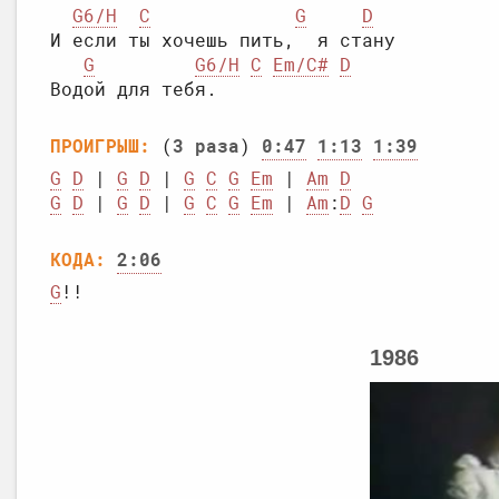
G6/H
C
G
D
И если ты хочешь пить,  я стану

G
G6/H
C
Em/C#
D
ПРОИГРЫШ:
 (
3 раза
) 
0:47
1:13
1:39
G
D
 | 
G
D
 | 
G
C
G
Em
 | 
Am
D
G
D
 | 
G
D
 | 
G
C
G
Em
 | 
Am
:
D
G
КОДА:
2:06
G
1986