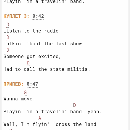
КУПЛЕТ 3:
0:42
D
Listen to the radio

D
Talkin' 'bout the last show.

D
Someone got excited,

D
ПРИПЕВ:
0:47
G
Wanna move.

D
Playin' in a travelin' band, yeah.

A
Well, I'm flyin' 'cross the land
