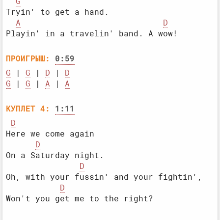
G
Tryin' to get a hand.

A
D
ПРОИГРЫШ:
0:59
G
 | 
G
 | 
D
 | 
D
G
 | 
G
 | 
A
 | 
A
КУПЛЕТ 4:
1:11
D
Here we come again

D
On a Saturday night.

D
Oh, with your fussin' and your fightin',

D