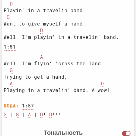
D
Playin' in a travelin band.

G
Want to give myself a hand.

D
1:51
A
Well, I'm flyin' 'cross the land,

G
Trying to get a hand,

A
D
КОДА:
1:57
G
 | 
G
 | 
A
 | 
D
! 
D
Тональность