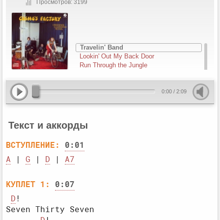
Просмотров: 3199
Travelin' Band
Lookin' Out My Back Door
Run Through the Jungle
Up Around the Bend
Who'll Stop the Rain
I Heard It Through the Grapevine
0:00
/
2:09
Long As I Can See the Light
Текст и аккорды
ВСТУПЛЕНИЕ:
0:01
A
 | 
G
 | 
D
 | 
A7
КУПЛЕТ 1:
0:07
D
Seven Thirty Seven
