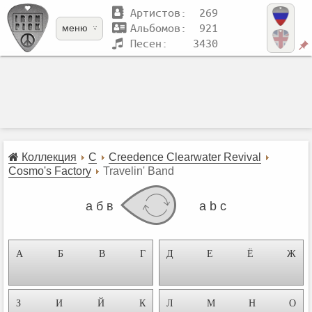
Артистов: 269
Альбомов: 921
меню
Песен: 3430
Коллекция
C
Creedence Clearwater Revival
Cosmo's Factory
Travelin' Band
а б в
a b c
А
Б
В
Г
Д
Е
Ё
Ж
З
И
Й
К
Л
М
Н
О