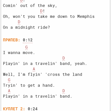
D
Comin' out of the sky,

D
Oh, won't you take me down to Memphis

D
ПРИПЕВ:
0:12
G
I wanna move.

D
Playin' in a travelin' band, yeah.

A
Well, I'm flyin' 'cross the land

G
Tryin' to get a hand.

A
D
КУПЛЕТ 2:
0:24