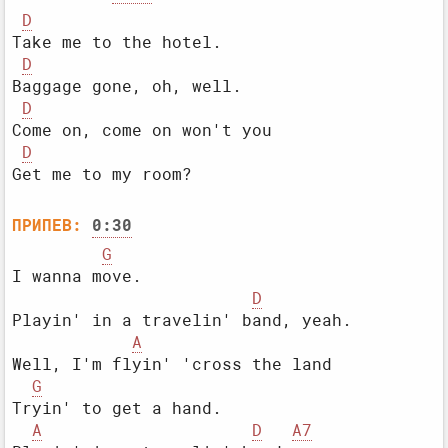
D
Take me to the hotel.

D
Baggage gone, oh, well.

D
Come on, come on won't you

D
ПРИПЕВ:
0:30
G
I wanna move.

D
Playin' in a travelin' band, yeah.

A
Well, I'm flyin' 'cross the land

G
Tryin' to get a hand.

A
D
A7