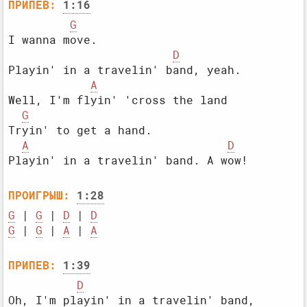
ПРИПЕВ:
1:16
G
I wanna move.

D
Playin' in a travelin' band, yeah.

A
Well, I'm flyin' 'cross the land

G
Tryin' to get a hand.

A
D
ПРОИГРЫШ:
1:28
G
 | 
G
 | 
D
 | 
D
G
 | 
G
 | 
A
 | 
A
ПРИПЕВ:
1:39
D
Oh, I'm playin' in a travelin' band,
