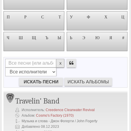
П
Р
С
Т
У
Ф
Х
Ц
Ч
Ш
Щ
Ъ
Ы
Ь
Э
Ю
Я
#
x
Travelin' Band
Исполнитель:
Creedence Clearwater Revival
Альбом:
Cosmo's Factory
(1970)
Музыка и слова - Джон Фогерти / John Fogerty
Добавлено 08.12.2023