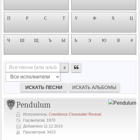
П
Р
С
Т
У
Ф
Х
Ц
Ч
Ш
Щ
Ъ
Ы
Ь
Э
Ю
Я
#
x
Pendulum
Исполнитель:
Creedence Clearwater Revival
Год выпуска: 1970
Добавлено 11.12.2023
Просмотров: 3423