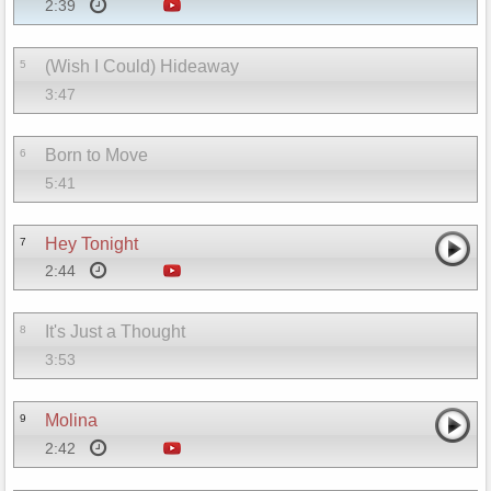
2:39
(Wish I Could) Hideaway
5
3:47
Born to Move
6
5:41
Hey Tonight
7
2:44
It's Just a Thought
8
3:53
Molina
9
2:42