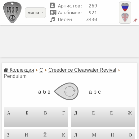
Артистов: 269
Альбомов: 921
меню
Песен: 3430
Коллекция
C
Creedence Clearwater Revival
Pendulum
а б в
a b c
А
Б
В
Г
Д
Е
Ё
Ж
З
И
Й
К
Л
М
Н
О