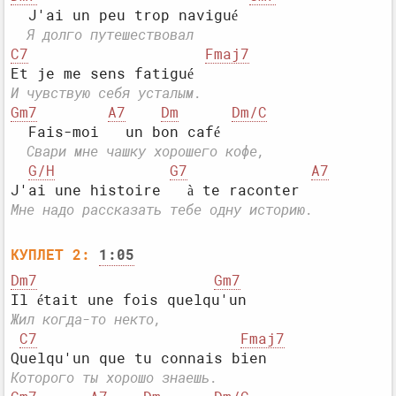
  Я долго путешествовал
C7
Fmaj7
И чувствую себя усталым.
Gm7
A7
Dm
Dm/C
  Свари мне чашку хорошего кофе,
G/H
G7
A7
Мне надо рассказать тебе одну историю.
КУПЛЕТ 2:
1:05
Dm7
Gm7
Жил когда-то некто,
C7
Fmaj7
Которого ты хорошо знаешь.