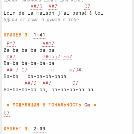
A#/D
A#7
C7
Вдали от дома я думал о тебе.
ПРИПЕВ 3:
1:41
Fm7
A#m7
Ba-ba ba-ba-ba-ba

D#7
G#maj7
Fm7
Ba-ba ba-ba-ba-ba

A#m7
C7
Fm
Fm/D#
Ba-ba   ba-ba-ba-baba

A#/D
A#7
C7
-= МОДУЛЯЦИЯ В ТОНАЛЬНОСТЬ 
Gm
 =-
D7
КУПЛЕТ 3:
2:09