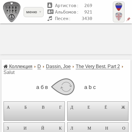
Артистов: 269
Альбомов: 921
меню
Песен: 3430
Коллекция
D
Dassin, Joe
The Very Best. Part 2
Salut
а б в
a b c
А
Б
В
Г
Д
Е
Ё
Ж
З
И
Й
К
Л
М
Н
О