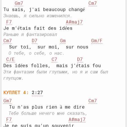
Gm7
Cm7
Знаешь, я сильно изменился.
F7
A#maj7
Раньше я фантазировал
Cm7
D7
Gm
Gm/F
  О тебе, о себе, о нас.
C/E
C7
D7
Эти фантазии были глупыми, но я и сам был 
глупцом.
КУПЛЕТ 4:
2:27
Gm7
Cm7
  Тебе больше нечего мне сказать,
F7
A#maj7