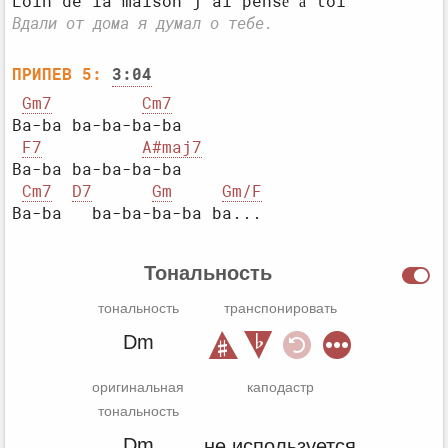
Вдали от дома я думал о тебе.
ПРИПЕВ 5:
3:04
Gm7
Cm7
Ba-ba ba-ba-ba-ba

F7
A#maj7
Ba-ba ba-ba-ba-ba

Cm7
D7
Gm
Gm/F
Тональность
тональность
транспонировать
Dm
оригинальная
каподастр
тональность
Dm
не используется