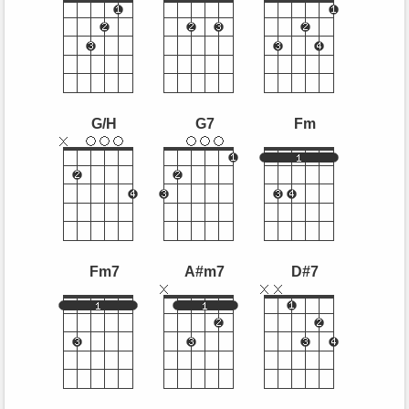
G/H
G7
Fm
Fm7
A#m7
D#7