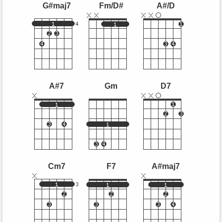
G#maj7
Fm/D#
A#/D
A#7
Gm
D7
Cm7
F7
A#maj7