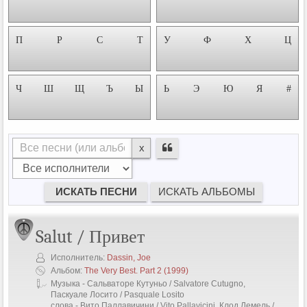
П
Р
С
Т
У
Ф
Х
Ц
Ч
Ш
Щ
Ъ
Ы
Ь
Э
Ю
Я
#
x
Salut / Привет
Исполнитель:
Dassin, Joe
Альбом:
The Very Best. Part 2
(1999)
Музыка - Сальваторе Кутуньо / Salvatore Cutugno,
Паскуале Лосито / Pasquale Losito
слова - Вито Паллавичини / Vito Pallavicini, Клод Лемель /