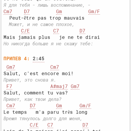
Я для тебя - лишь воспоминание, -
Cm7
D7
Gm
Gm/F
  Может, и не самое плохое,
C/E
C7
D7
Но никогда больше я не скажу тебе:
ПРИПЕВ 4:
2:45
Gm7
Cm7
Привет, это снова я.
F7
A#maj7
Gm7
Привет, как твои дела?
Cm7
D7
Gm
Gm/F
Время тянулось долго для меня,
C/E
C7
D7