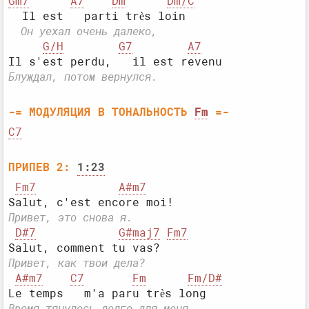
Gm7
A7
Dm
Dm/C
  Он уехал очень далеко,
G/H
G7
A7
Блуждал, потом вернулся.
-= МОДУЛЯЦИЯ В ТОНАЛЬНОСТЬ 
Fm
 =-
C7
ПРИПЕВ 2:
1:23
Fm7
A#m7
Привет, это снова я.
D#7
G#maj7
Fm7
Привет, как твои дела?
A#m7
C7
Fm
Fm/D#
Время тянулось долго для меня,