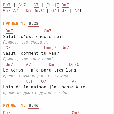
Dm7
 | 
Gm7
 | 
C7
 | 
Fmaj7
Dm7
Gm7
A7
 | 
Dm
Dm/C
 | 
G/H
G7
 | 
A7
ПРИПЕВ 1:
0:28
Dm7
Gm7
Привет, это снова я.
C7
Fmaj7
Dm7
Привет, как твои дела?
Gm7
A7
Dm
Dm/C
Время тянулось долго для меня,
G/H
G7
A7
Вдали от дома я думал о тебе.
КУПЛЕТ 1:
0:46
Dm7
Gm7