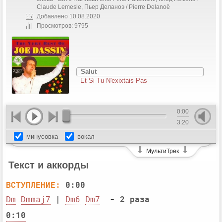
Claude Lemesle, Пьер Деланоэ / Pierre Delanoë
Добавлено 10.08.2020
Просмотров: 9795
Salut
Et Si Tu N'exixtais Pas
0:00
3:20
минусовка
вокал
МультиТрек
Текст и аккорды
ВСТУПЛЕНИЕ:
0:00
Dm
Dmmaj7
 | 
Dm6
Dm7
  - 
2 раза
0:10