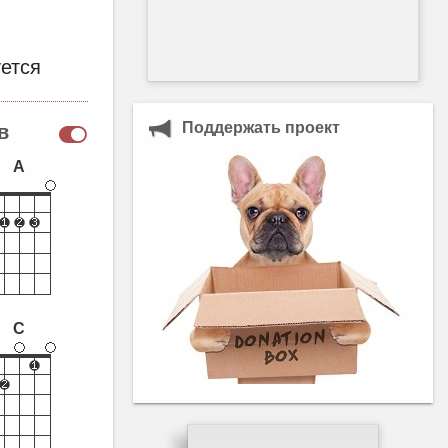
ется
Поддержать проект
в
A
C