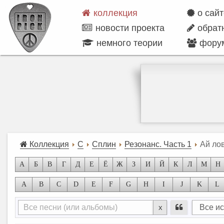
коллекция
о сай
новости проекта
обрат
немного теории
фору
Коллекция
С
Сплин
Резонанс. Часть 1
Ай лов
А
Б
В
Г
Д
Е
Ё
Ж
З
И
Й
К
Л
М
Н
A
B
C
D
E
F
G
H
I
J
K
L
x