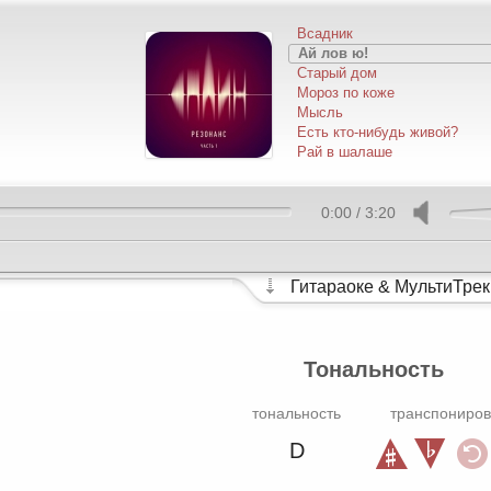
Всадник
Ай лов ю!
Старый дом
Мороз по коже
Мысль
Есть кто-нибудь живой?
Рай в шалаше
Всё наоборот
Помолчим немного
Пусть играет музыка!
0:00
/
3:20
Горизонт событий
Среди зимы
Дверной глазок
Гитараоке & МультиТрек
Подводная песня
Тональность
тональность
транспониров
D