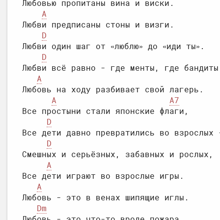
Любовью пропитаны вина и виски.

A
Любви предписаны стоны и визги.

D
Любви один шаг от «люблю» до «иди ты».

D
Любви всё равно - где менты, где бандиты.
A
Любовь на ходу разбивает свой лагерь.

A
A7
Все простыни стали японские флаги,

D
Все дети давно превратились во взрослых -
D
Смешных и серьёзных, забавных и рослых,

A
Все дети играют во взрослые игры.

A
Любовь - это в венах шипящие иглы.

Dm
Любовь - это что-то вроде пожара,
