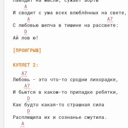
Наводит на мысли, сужает аорты

A
И сводит с ума всех влюблённых на свете,

A
A7
С любовью шепча в тишине на рассвете:

D
[ПРОИГРЫШ]
КУПЛЕТ 2:
A7
Любовь - это что-то сродни лихорадке,

A7
И бьются в каком-то припадке ребятки,

D
Как будто какая-то страшная сила

D
Расплющила их и сознанье смутила.

A