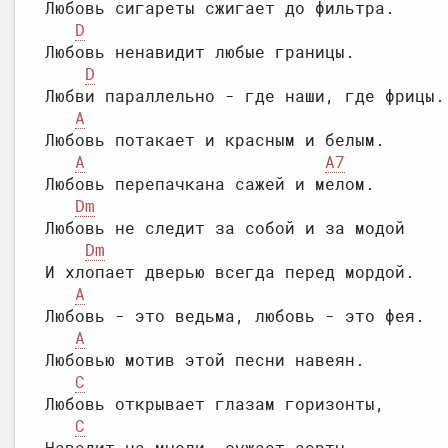
Любовь сигареты сжигает до фильтра.

D
Любовь ненавидит любые границы.

D
Любви параллельно - где наши, где фрицы.

A
Любовь потакает и красным и белым.

A
A7
Любовь перепачкана сажей и мелом.

Dm
Любовь не следит за собой и за модой

Dm
И хлопает дверью всегда перед мордой.

A
Любовь - это ведьма, любовь - это фея.

A
Любовью мотив этой песни навеян.

C
Любовь открывает глазам горизонты,

C