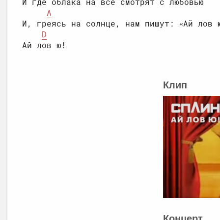
И где облака на всё смотрят с любовью

A
И, греясь на солнце, нам пишут: «Ай лов ю
D
Клип
Концерт