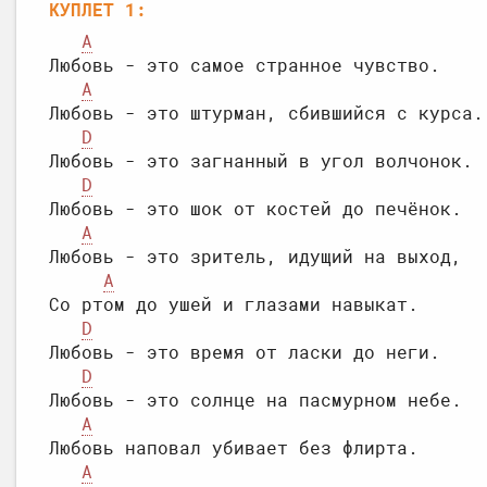
КУПЛЕТ 1:
A
Любовь - это самое странное чувство.

A
Любовь - это штурман, сбившийся с курса.

D
Любовь - это загнанный в угол волчонок.

D
Любовь - это шок от костей до печёнок.

A
Любовь - это зритель, идущий на выход,

A
Со ртом до ушей и глазами навыкат.

D
Любовь - это время от ласки до неги.

D
Любовь - это солнце на пасмурном небе.

A
Любовь наповал убивает без флирта.

A