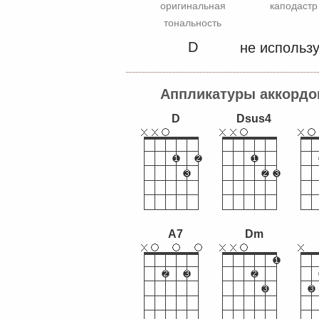
оригинальная
каподастр
тональность
D
не использу
Аппликатуры аккордо
D
Dsus4
A7
Dm