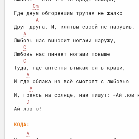
Dm
Где двум обгоревшим трупам не жалко

A
Друг друга. И, клятвы своей не нарушив,

A
Любовь нас выносит ногами наружу,

C
Любовь нас пинает ногами повыше -

C
Туда, где антенны втыкаются в крыши,

A
И где облака на всё смотрят с любовью

A
И, греясь на солнце, нам пишут: «Ай лов ю
D
КОДА:
A