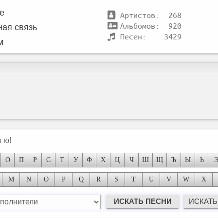
те
Артистов: 268
Альбомов: 920
ная связь
Песен: 3429
м
 ю!
О
П
Р
С
Т
У
Ф
Х
Ц
Ч
Ш
Щ
Ъ
Ы
Ь
M
N
O
P
Q
R
S
T
U
V
W
X