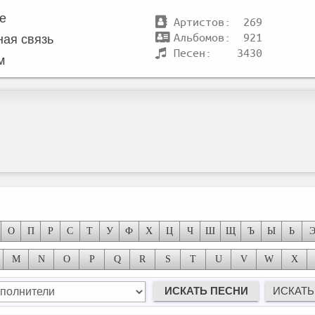
те
Артистов: 269
Альбомов: 921
ная связь
Песен: 3430
м
О
П
Р
С
Т
У
Ф
Х
Ц
Ч
Ш
Щ
Ъ
Ы
Ь
M
N
O
P
Q
R
S
T
U
V
W
X