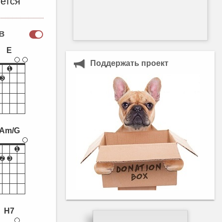
ется
в
E
Поддержать проект
Am/G
H7