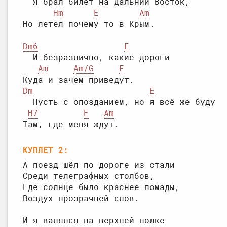
  Я брал билет на Дальний Восток,

Hm
E
Am
Dm6
E
  И безразлично, какие дороги

Am
Am/G
F
Dm
E
  Пусть с опозданием, но я всё же буду

H7
E
Am
КУПЛЕТ 2: