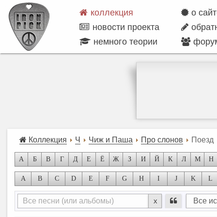
коллекция
о сай
новости проекта
обрат
немного теории
фору
Коллекция
Ч
Чиж и Паша
Про слонов
Поезд
А
Б
В
Г
Д
Е
Ё
Ж
З
И
Й
К
Л
М
Н
A
B
C
D
E
F
G
H
I
J
K
L
x