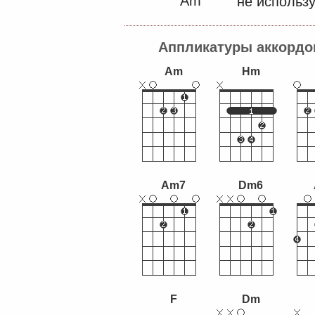
Am
не использу
Аппликатуры аккордо
Am
Hm
Am7
Dm6
F
Dm