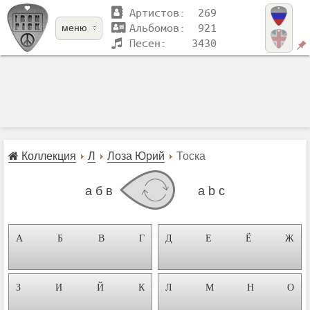
Артистов: 269
Альбомов: 921
меню
Песен: 3430
Коллекция
Л
Лоза Юрий
Тоска
а б в
a b c
А
Б
В
Г
Д
Е
Ё
Ж
З
И
Й
К
Л
М
Н
О