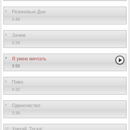
Резиновые Дни
5
3:46
Зачем
6
3:34
Я умею мечтать
7
3:55
Пиво
8
4:32
Одиночество
9
3:36
Улетай, Тоска!
10