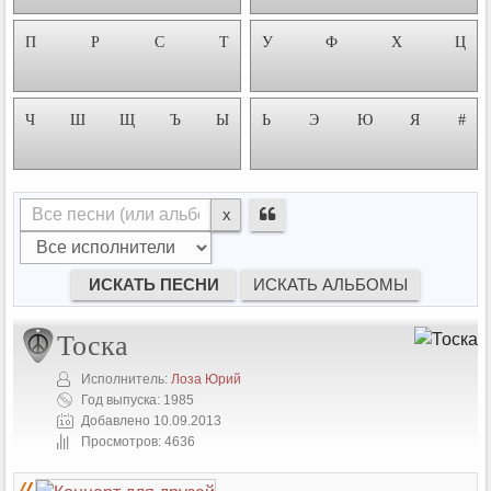
П
Р
С
Т
У
Ф
Х
Ц
Ч
Ш
Щ
Ъ
Ы
Ь
Э
Ю
Я
#
x
Тоска
Исполнитель:
Лоза Юрий
Год выпуска: 1985
Добавлено 10.09.2013
Просмотров: 4636