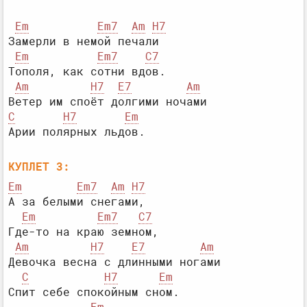
Em
Em7
Am
H7
Замерли в немой печали

Em
Em7
C7
Тополя, как сотни вдов.

Am
H7
E7
Am
C
H7
Em
КУПЛЕТ 3:
Em
Em7
Am
H7
А за белыми снегами,

Em
Em7
C7
Где-то на краю земном,

Am
H7
E7
Am
Девочка весна с длинными ногами

C
H7
Em
Спит себе спокойным сном.
