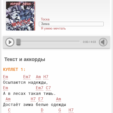
Тоска
Зима
Я умею мечтать
0:00
/
4:03
Текст и аккорды
КУПЛЕТ 1:
Em
Em7
Am
H7
Em
Em7
C7
А в лесах такая тишь.

Am
H7
E7
Am
Достаёт зима белые одежды

C
D
G
H7