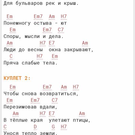
Em
Em7
Am
H7
Понемногу остыва - ют

Em
Em7
C7
Споры, мысли и дела.

Am
H7
E7
Am
Люди до весны  окна закрывают,

C
H7
Em
КУПЛЕТ 2:
Em
Em7
Am
H7
Чтобы снова возвратиться,

Em
Em7
C7
Перезимовав вдали,

Am
H7
E7
Am
C
D
G
H7