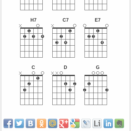
H7
C7
E7
C
D
G