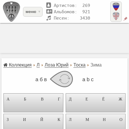
Артистов: 269
Альбомов: 921
меню
Песен: 3430
Коллекция
Л
Лоза Юрий
Тоска
Зима
а б в
a b c
А
Б
В
Г
Д
Е
Ё
Ж
З
И
Й
К
Л
М
Н
О