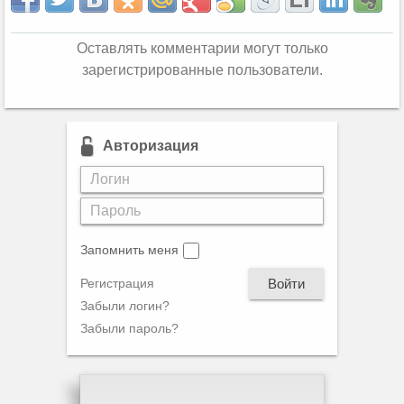
Оставлять комментарии могут только
зарегистрированные пользователи.
Авторизация
Запомнить меня
Войти
Регистрация
Забыли логин?
Забыли пароль?