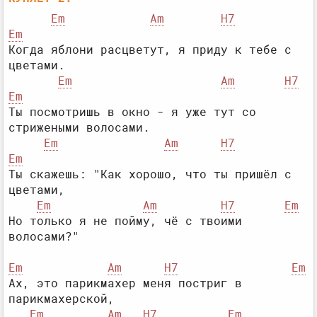
Em
Am
H7
Em
Когда яблони расцветут, я приду к тебе с 
цветами.

Em
Am
H7
Em
Ты посмотришь в окно - я уже тут со 
стрижеными волосами.

Em
Am
H7
Em
Ты скажешь: "Как хорошо, что ты пришёл с 
цветами,

Em
Am
H7
Em
Но только я не пойму, чё с твоими 
Em
Am
H7
Em
Ах, это парикмахер меня постриг в 
парикмахерской,

Em
Am
H7
Em