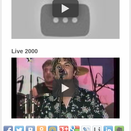
Live 2000