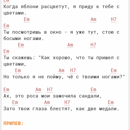
Em
Огоньки
Когда яблони расцветут, я приду к тебе с 
Ранетое сердце (Абы чо)
Шут
цветами.

Любови капец
Em
Am
H7
Рыбка золотая
Em
Золотая антилопа
Ты посмотришь в окно - я уже тут, стою с 
Принцесса
Юность
босыми ногами.

Евпатория
Em
Am
H7
Я верю
Em
Ты скажешь: "Как хорошо, что ты пришел с 
цветами,

Em
Am
H7
Em
Em
Am
H7
Em
Ах, это роса мои замочила сандали,

Em
Am
H7
Em
ПРИПЕВ: