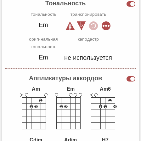
Тональность
тональность
транспонировать
Em
оригинальная
каподастр
тональность
Em
не используется
Аппликатуры аккордов
Am
Em
Am6
Cdim
Adim
H7