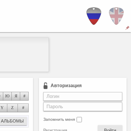
Авторизация
Э
Ю
Я
#
и)
Y
Z
#
ами
Запомнить меня
Войти
Регистрация