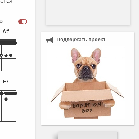
ется
в
A#
Поддержать проект
F7