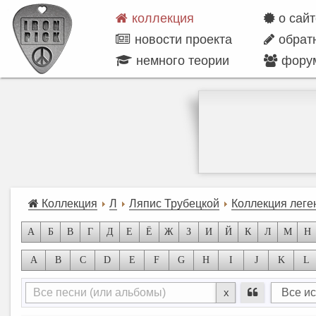
коллекция
о сай
новости проекта
обрат
немного теории
фору
Коллекция
Л
Ляпис Трубецкой
Коллекция леге
А
Б
В
Г
Д
Е
Ё
Ж
З
И
Й
К
Л
М
Н
A
B
C
D
E
F
G
H
I
J
K
L
x