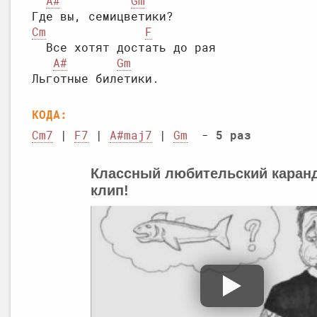
A#
Gm
Cm
F
  Все хотят достать до рая

A#
Gm
КОДА:
Cm7
 | 
F7
 | 
A#maj7
 | 
Gm
  - 
5 раз
Классный любительский кара
клип!