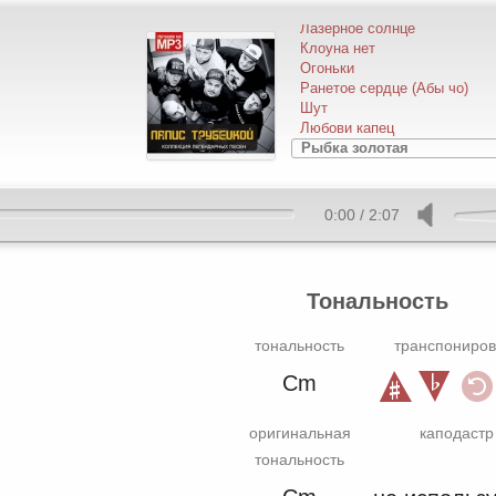
В платье белом
Лазерное солнце
Клоуна нет
Огоньки
Ранетое сердце (Абы чо)
Шут
Любови капец
Рыбка золотая
Золотая антилопа
Принцесса
Юность
0:00
/
2:07
Евпатория
Я верю
Тональность
тональность
транспониров
Cm
оригинальная
каподастр
тональность