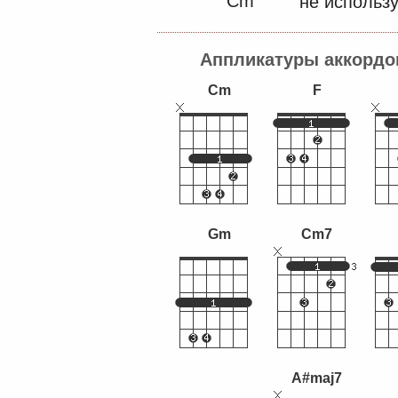
Cm
не использу
Аппликатуры аккордо
Cm
F
Gm
Cm7
A#maj7