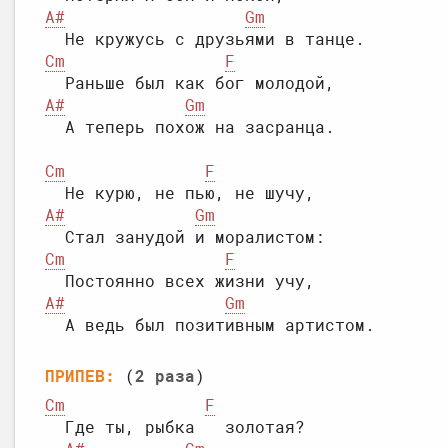
A#
Gm
Cm
F
A#
Gm
Cm
F
A#
Gm
Cm
F
A#
Gm
ПРИПЕВ:
 (
2 раза
Cm
F
  Где ты, рыбка   золотая?
