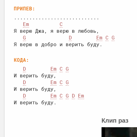
ПРИПЕВ:
............................

Em
C
Я верю Джа, я верю в любовь,

G
D
Em
C
G
КОДА:
D
Em
C
G
И верить буду,

D
Em
C
G
И верить буду,

D
Em
C
G
D
Em
Клип раз