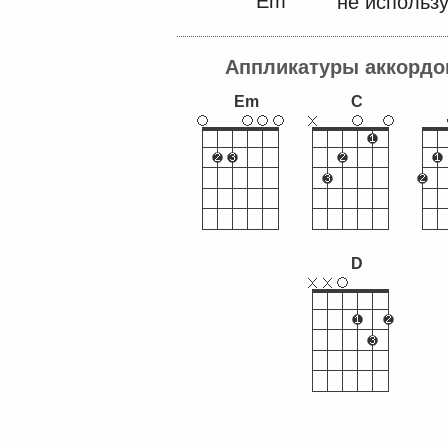
Em
не использу
Аппликатуры аккордо
Em
C
D