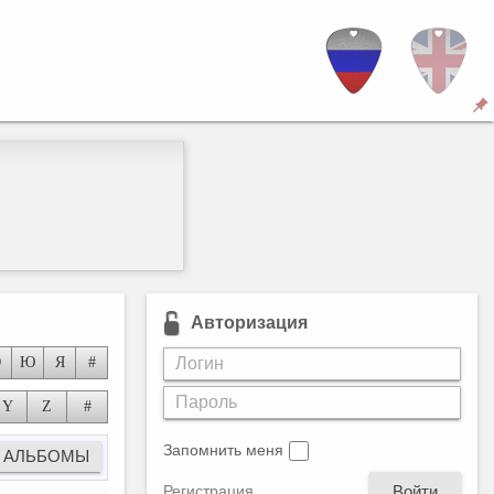
и)
Авторизация
ами
Э
Ю
Я
#
Y
Z
#
Запомнить меня
Войти
Регистрация