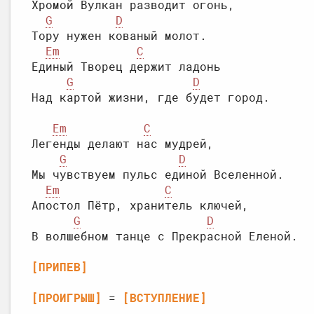
Хромой Вулкан разводит огонь,

G
D
Тору нужен кованый молот.

Em
C
Единый Творец держит ладонь

G
D
Em
C
Легенды делают нас мудрей,

G
D
Мы чувствуем пульс единой Вселенной.

Em
C
Апостол Пётр, хранитель ключей,

G
D
[ПРИПЕВ]
[ПРОИГРЫШ]
 = 
[ВСТУПЛЕНИЕ]