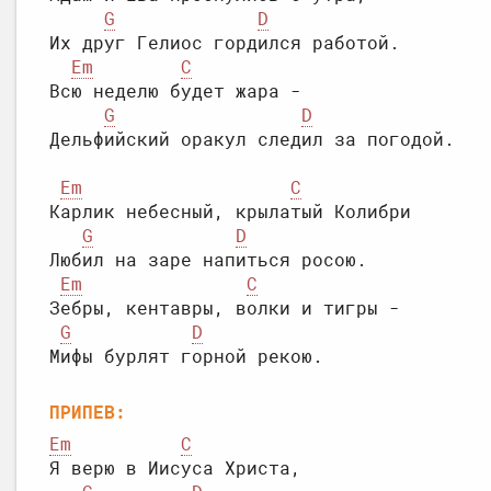
G
D
Их друг Гелиос гордился работой.

Em
C
Всю неделю будет жара -

G
D
Em
C
Карлик небесный, крылатый Колибри

G
D
Любил на заре напиться росою.

Em
C
Зебры, кентавры, волки и тигры -

G
D
ПРИПЕВ:
Em
C
Я верю в Иисуса Христа,
