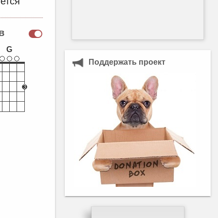
ется
в
G
Поддержать проект