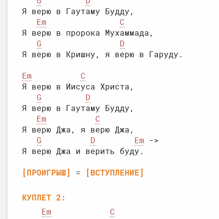
G
D
Я верю в Гаутаму Будду,

Em
C
Я верю в пророка Мухаммада,

G
D
Em
C
Я верю в Иисуса Христа,

G
D
Я верю в Гаутаму Будду,

Em
C
Я верю Джа, я верю Джа,

G
D
Em
[ПРОИГРЫШ]
 = 
[ВСТУПЛЕНИЕ]
КУПЛЕТ 2:
Em
C