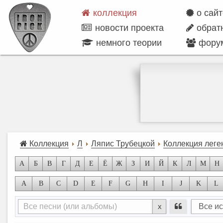
коллекция
о сай
новости проекта
обрат
немного теории
фору
Коллекция
Л
Ляпис Трубецкой
Коллекция леге
А
Б
В
Г
Д
Е
Ё
Ж
З
И
Й
К
Л
М
Н
A
B
C
D
E
F
G
H
I
J
K
L
x